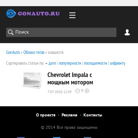
GonAuto
»
Облако тегов
» новшеств
Сортировать статьи по:
дате
|
популярности
|
посещаемости
|
алфавиту
Chevrolet Impala с
мощным мотором
0
7-07-2020, 12:59
2013
0
О проекте
Реклама
Контакты
© 2014 Все права защищены