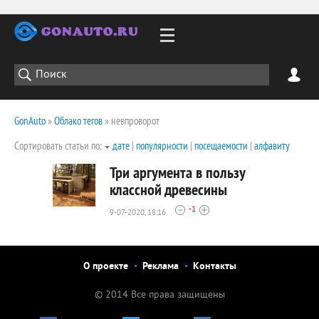
GonAuto
»
Облако тегов
» невпроворот
Сортировать статьи по:
дате
|
популярности
|
посещаемости
|
алфавиту
Три аргумента в пользу
классной древесины
-1
9-07-2020, 18:16
2005
0
О проекте
Реклама
Контакты
© 2014 Все права защищены