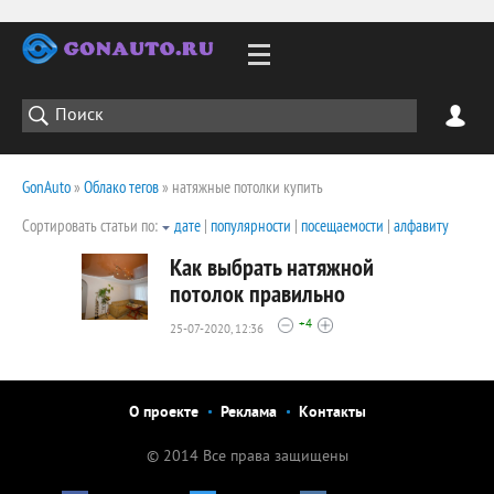
GonAuto
»
Облако тегов
» натяжные потолки купить
Сортировать статьи по:
дате
|
популярности
|
посещаемости
|
алфавиту
Как выбрать натяжной
потолок правильно
+4
25-07-2020, 12:36
3004
0
О проекте
Реклама
Контакты
© 2014 Все права защищены