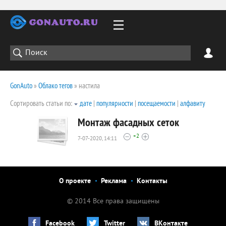
GonAuto
»
Облако тегов
» настила
Сортировать статьи по:
дате
|
популярности
|
посещаемости
|
алфавиту
Монтаж фасадных сеток
+2
7-07-2020, 14:11
28608
0
О проекте
Реклама
Контакты
© 2014 Все права защищены
Facebook
Twitter
ВКонтакте