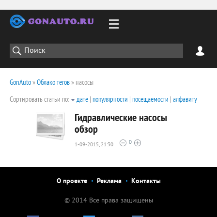
GonAuto
»
Облако тегов
» насосы
Сортировать статьи по:
дате
|
популярности
|
посещаемости
|
алфавиту
Гидравлические насосы
обзор
0
1-09-2015, 21:30
3129
0
О проекте
Реклама
Контакты
© 2014 Все права защищены