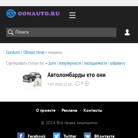
GonAuto
»
Облако тегов
» машины
Сортировать статьи по:
дате
|
популярности
|
посещаемости
|
алфавиту
Автоломбарды кто они
0
7-07-2020, 12:10
2034
0
О проекте
Реклама
Контакты
© 2014 Все права защищены
Facebook
Twitter
ВКонтакте