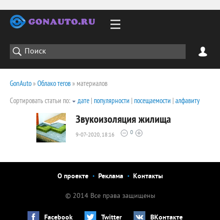
GonAuto
»
Облако тегов
» материалов
Сортировать статьи по:
дате
|
популярности
|
посещаемости
|
алфавиту
Звукоизоляция жилища
0
9-07-2020, 18:16
1955
0
О проекте
Реклама
Контакты
© 2014 Все права защищены
Facebook
Twitter
ВКонтакте