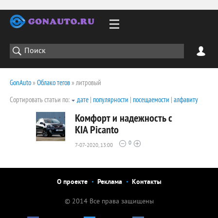
GonAuto
»
Облако тегов
» литровый
Сортировать статьи по:
дате
|
популярности
|
посещаемости
|
алфавиту
Комфорт и надежность с
KIA Picanto
0
7-07-2020, 13:00
2007
0
О проекте
Реклама
Контакты
© 2014 Все права защищены