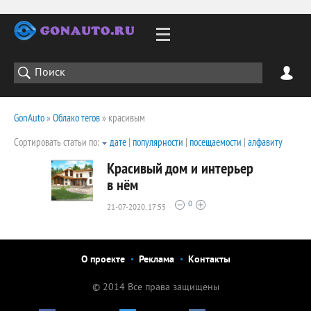
GonAuto
»
Облако тегов
» красивым
Сортировать статьи по:
дате
|
популярности
|
посещаемости
|
алфавиту
Красивый дом и интерьер
в нём
0
21-07-2020, 17:55
4741
0
О проекте
Реклама
Контакты
© 2014 Все права защищены