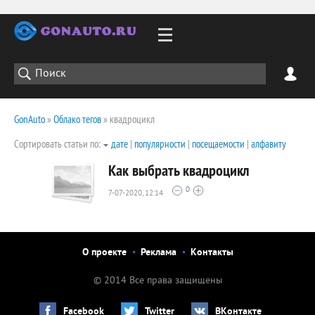
GonAuto
»
Облако тегов
» квадроцикл
Сортировать статьи по:
дате
|
популярности
|
посещаемости
|
алфавиту
Как выбрать квадроцикл
0
7-07-2020, 12:14
2387
0
О проекте
Реклама
Контакты
© 2014 Все права защищены
Facebook
Twitter
ВКонтакте