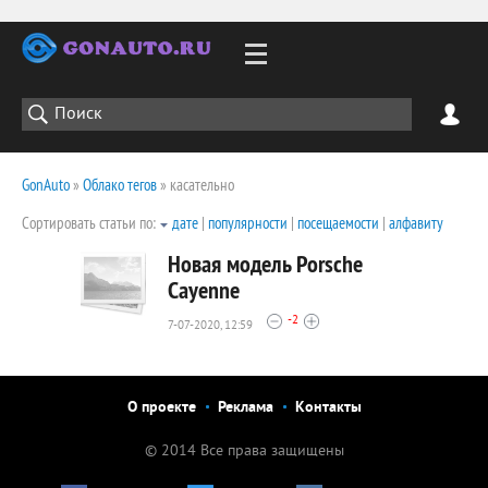
GonAuto
»
Облако тегов
» касательно
Сортировать статьи по:
дате
|
популярности
|
посещаемости
|
алфавиту
Новая модель Porsche
Cayenne
-2
7-07-2020, 12:59
2231
0
О проекте
Реклама
Контакты
© 2014 Все права защищены