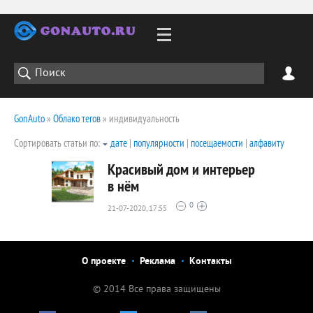
GonAuto
»
Облако тегов
» индивидуальность
Сортировать статьи по:
дате
|
популярности
|
посещаемости
|
алфавиту
Красивый дом и интерьер
в нём
0
21-07-2020, 17:55
4741
0
О проекте
Реклама
Контакты
© 2014 Все права защищены