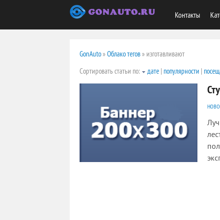
Контакты
Кат
GonAuto
»
Облако тегов
» изготавливают
Сортировать статьи по:
дате
|
популярности
|
посещ
Сту
НОВО
Луч
лес
пол
экс
78514
0