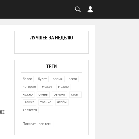
ЛУЧШЕЕ ЗА НЕДЕЛЮ
ТЕГИ
,
,
,
,
более
будет
время
всего
,
,
,
которые
может
можно
,
,
,
нужно
очень
ремонт
стоит
,
,
,
,
также
только
чтобы
является
ЛЕЕ
Показать все теги