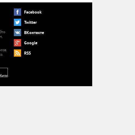
Facebook
Twitter
 Это
ВКонтакте
м,
й
Google
нтов
RSS
o.