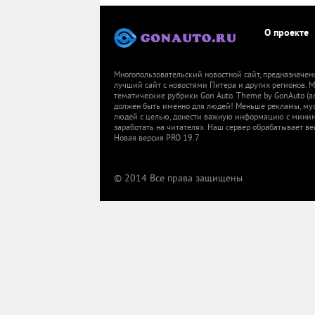
О проекте
Многопользовательский новостной сайт, предназначен
лучший сайт с новостями Питера и других регионов.
тематические рубрики Gon Auto. Theme by GonAuto (a
должен быть именно для людей! Меньше рекламы, мусор
людей с целью, донести важную информацию с миниму
заработать на читателях. Наш сервер обрабатывает ве
Новая версия PRO 19.7
© 2014 Все права защищены