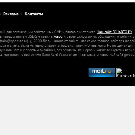
Реклама
Контакты
ный для организации собственных СМИ и блогов в интернете.
Наш сайт ГОНАВТО РУ
-
 Мы предоставляем USERам свежие
новости
с возможностью их обсуждения и рейтинго
dmin@gonauto.ru). © 2000 Люди начинают забыть, что самое главное, сайт для люде
а и спама. Залог успешного проекта, нашему проекту очень мало. Но он сделан для
м лишнего и с простым дизайном, без рекламы, баннеров и каких-то скрытых вариа
сь материал по программе (Стоп Хам) Уважаемые читатель, это новостной сайт gon aut