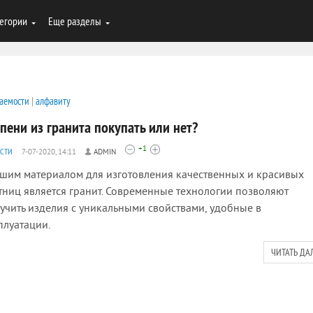
егории
Еще разделы
аемости
|
алфавиту
пени из гранита покупать или нет?
+1
СТИ
7-07-2020, 14:11
ADMIN
шим материалом для изготовления качественных и красивых
тниц является гранит. Современные технологии позволяют
учить изделия с уникальными свойствами, удобные в
плуатации.
ЧИТАТЬ ДА