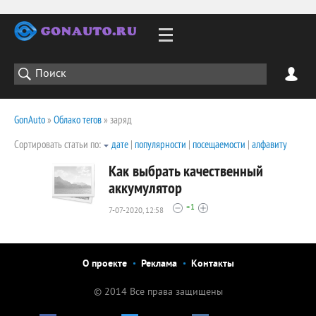
GonAuto
»
Облако тегов
» заряд
Сортировать статьи по:
дате
|
популярности
|
посещаемости
|
алфавиту
Как выбрать качественный
аккумулятор
+1
7-07-2020, 12:58
2087
0
О проекте
Реклама
Контакты
© 2014 Все права защищены