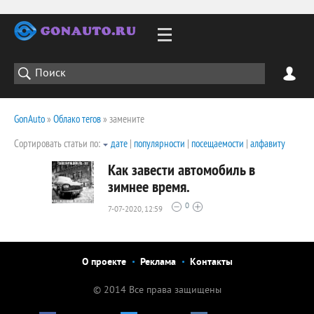
GonAuto
»
Облако тегов
» замените
Сортировать статьи по:
дате
|
популярности
|
посещаемости
|
алфавиту
Как завести автомобиль в
зимнее время.
0
7-07-2020, 12:59
2692
0
О проекте
Реклама
Контакты
© 2014 Все права защищены