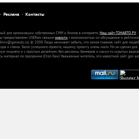
Реклама
Контакты
ный для организации собственных СМИ и блогов в интернете.
Наш сайт ГОНАВТО РУ
-
 Мы предоставляем USERам свежие
новости
с возможностью их обсуждения и рейтинго
dmin@gonauto.ru). © 2000 Люди начинают забыть, что самое главное, сайт для люде
а и спама. Залог успешного проекта, нашему проекту очень мало. Но он сделан для
м лишнего и с простым дизайном, без рекламы, баннеров и каких-то скрытых вариа
сь материал по программе (Стоп Хам) Уважаемые читатель, это новостной сайт gon aut