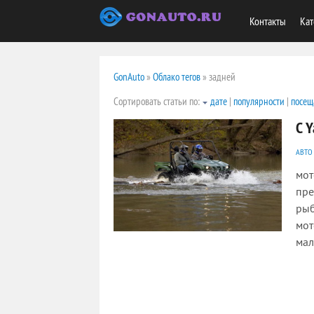
Контакты
Кат
GonAuto
»
Облако тегов
» задней
Сортировать статьи по:
дате
|
популярности
|
посещ
С 
АВТО
мот
пре
рыб
мот
мал
1813
0