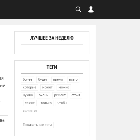
ЛУЧШЕЕ ЗА НЕДЕЛЮ
ТЕГИ
ия
,
,
,
,
более
будет
время
всего
щий
,
,
,
которые
может
можно
,
,
,
нужно
очень
ремонт
стоит
с
,
,
,
,
также
только
чтобы
является
ЛЕЕ
Показать все теги