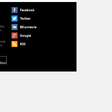
Facebook
Twitter
 Это
ВКонтакте
м,
й
Google
нтов
RSS
o.