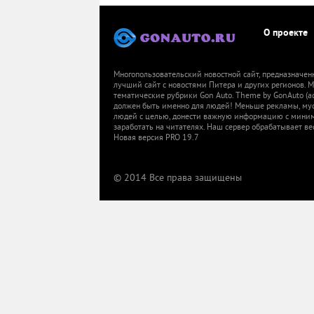
О проекте
Многопользовательский новостной сайт, предназначен
лучший сайт с новостями Питера и других регионов.
тематические рубрики Gon Auto. Theme by GonAuto (a
должен быть именно для людей! Меньше рекламы, мусор
людей с целью, донести важную информацию с миниму
заработать на читателях. Наш сервер обрабатывает ве
Новая версия PRO 19.7
© 2014 Все права защищены