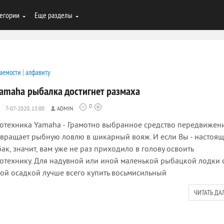
егории
Еще разделы
аемости
|
алфавиту
Yamaha рыбалка достигнет размаха
0
7-07-2020, 13:00
ADMIN
отехника Yamaha - Грамотно выбранное средство передвижен
вращает рыбную ловлю в шикарный вояж. И если Вы - настоя
ак, значит, вам уже не раз приходило в голову освоить
отехнику. Для надувной или иной маленькой рыбацкой лодки 
ой осадкой лучше всего купить восьмисильный
ЧИТАТЬ ДА