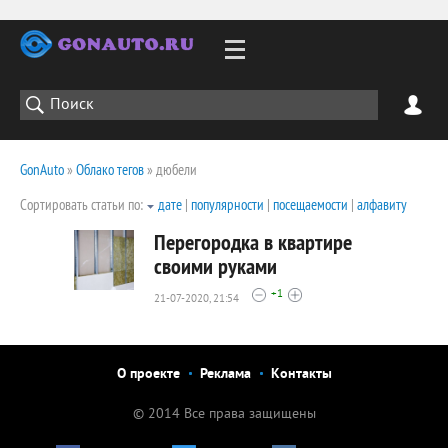
GonAuto
»
Облако тегов
» дюбели
Сортировать статьи по:
дате
|
популярности
|
посещаемости
|
алфавиту
Перегородка в квартире
своими руками
+1
21-07-2020, 21:54
2028
0
О проекте
Реклама
Контакты
© 2014 Все права защищены