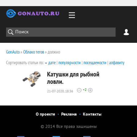
GonAuto
»
Облако тегов
» должно
Сортировать статьи по:
дате
|
популярности
|
посещаемости
|
алфавиту
Катушки для рыбной
ловли.
+2
21-07-2020, 18:36
2006
0
О проекте
Реклама
Контакты
© 2014 Все права защищены