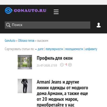
GonAuto
»
Облако тегов
» высоким
Сортировать статьи по:
дате
|
популярности
|
посещаемости
|
алфавиту
Профиль для окон
-1
21-07-2020, 17:53
1977
0
Armani Jeans и другие
линии одежды от модного
дома Армани, а также еще
2380
от 20 модных марок,
0
приобретайте у нас