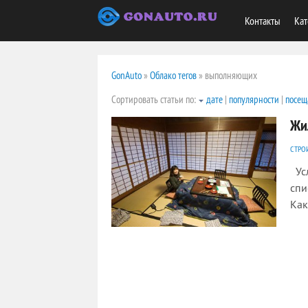
Контакты
Кат
GonAuto
»
Облако тегов
» выполняющих
Сортировать статьи по:
дате
|
популярности
|
посещ
Жи
СТРО
Усл
спи
Как
2213
0