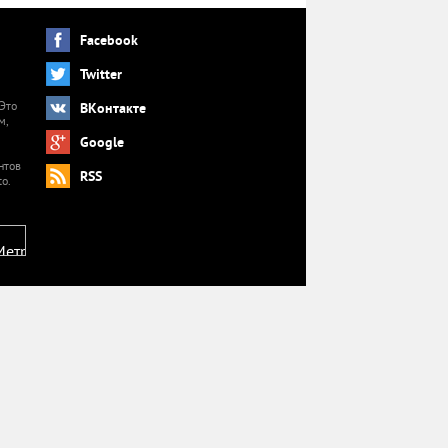
Facebook
Twitter
 Это
ВКонтакте
м,
й
Google
нтов
RSS
o.