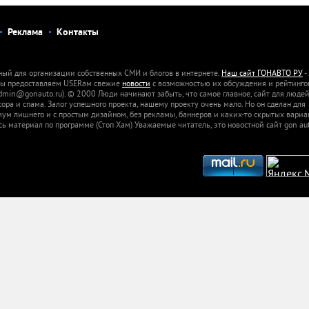
Реклама
Контакты
ный для организации собственных СМИ и блогов в интернете.
Наш сайт ГОНАВТО РУ
-
 Мы предоставляем USERам свежие
новости
с возможностью их обсуждения и рейтинго
dmin@gonauto.ru). © 2000 Люди начинают забыть, что самое главное, сайт для люде
а и спама. Залог успешного проекта, нашему проекту очень мало. Но он сделан для
м лишнего и с простым дизайном, без рекламы, баннеров и каких-то скрытых вариа
сь материал по программе (Стоп Хам) Уважаемые читатель, это новостной сайт gon aut