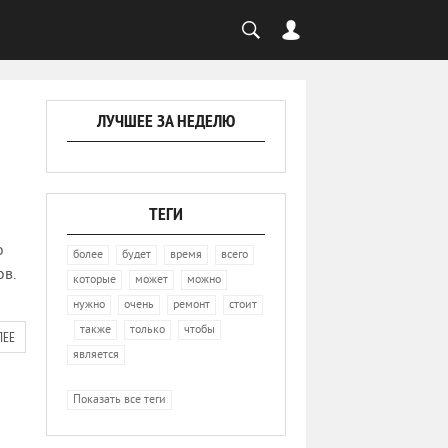
ЛУЧШЕЕ ЗА НЕДЕЛЮ
ТЕГИ
о
,
,
,
,
более
будет
время
всего
в.
,
,
,
которые
может
можно
,
,
,
нужно
очень
ремонт
стоит
,
,
,
,
также
только
чтобы
ЛЕЕ
является
Показать все теги