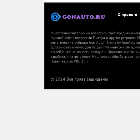
О проекте
Многопользовательский новостной сайт, предназначен
лучший сайт с новостями Питера и других регионов.
тематические рубрики Gon Auto. Theme by GonAuto (a
должен быть именно для людей! Меньше рекламы, мусор
людей с целью, донести важную информацию с миниму
заработать на читателях. Наш сервер обрабатывает ве
Новая версия PRO 19.7
© 2014 Все права защищены