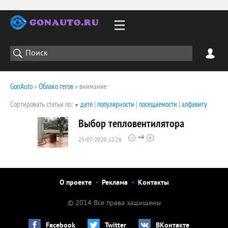
GonAuto
»
Облако тегов
» внимание
Сортировать статьи по:
дате
|
популярности
|
посещаемости
|
алфавиту
Выбор тепловентилятора
+4
25-07-2020, 12:26
2079
0
О проекте
Реклама
Контакты
© 2014 Все права защищены
Facebook
Twitter
ВКонтакте