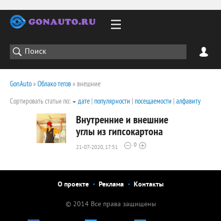
GonAuto
»
Облако тегов
» внешние
Сортировать статьи по:
дате
|
популярности
|
посещаемости
|
алфавиту
Внутренние и внешние
углы из гипсокартона
0
21-07-2020, 17:51
3551
0
О проекте
Реклама
Контакты
© 2014 Все права защищены