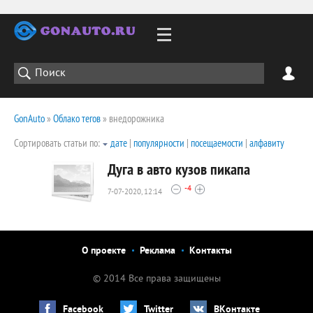
GonAuto
»
Облако тегов
» внедорожника
Сортировать статьи по:
дате
|
популярности
|
посещаемости
|
алфавиту
Дуга в авто кузов пикапа
-4
7-07-2020, 12:14
2771
0
О проекте
Реклама
Контакты
© 2014 Все права защищены
Facebook
Twitter
ВКонтакте