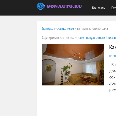
Контакты
Кат
GonAuto
»
Облако тегов
» вет натяжного потолка
Сортировать статьи по:
дате
|
популярности
|
посещ
Ка
НОВО
В п
дом
сох
луч
рем
3001
0