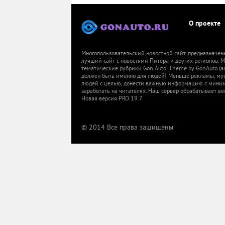
О проекте
Многопользовательский новостной сайт, предназначен
лучший сайт с новостями Питера и других регионов.
тематические рубрики Gon Auto. Theme by GonAuto (a
должен быть именно для людей! Меньше рекламы, мусор
людей с целью, донести важную информацию с миниму
заработать на читателях. Наш сервер обрабатывает ве
Новая версия PRO 19.7
© 2014 Все права защищены