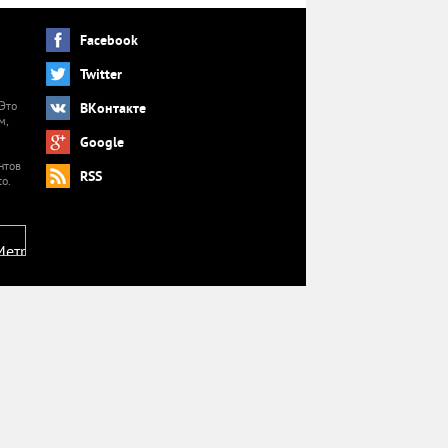
Facebook
Twitter
 Это
ВКонтакте
м,
й
Google
нтов
RSS
o.