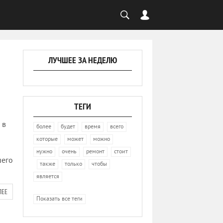
ЛУЧШЕЕ ЗА НЕДЕЛЮ
ТЕГИ
 в
,
,
,
,
более
будет
время
всего
,
,
,
которые
может
можно
,
,
,
нужно
очень
ремонт
стоит
шего
,
,
,
,
также
только
чтобы
является
ЛЕЕ
Показать все теги