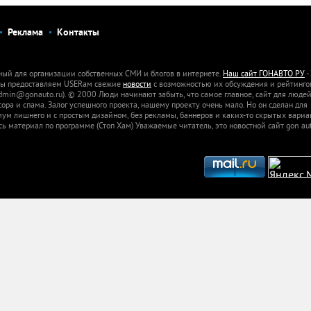
Реклама
Контакты
ный для организации собственных СМИ и блогов в интернете.
Наш сайт ГОНАВТО РУ
-
 Мы предоставляем USERам свежие
новости
с возможностью их обсуждения и рейтинго
dmin@gonauto.ru). © 2000 Люди начинают забыть, что самое главное, сайт для люде
а и спама. Залог успешного проекта, нашему проекту очень мало. Но он сделан для
м лишнего и с простым дизайном, без рекламы, баннеров и каких-то скрытых вариа
сь материал по программе (Стоп Хам) Уважаемые читатель, это новостной сайт gon aut