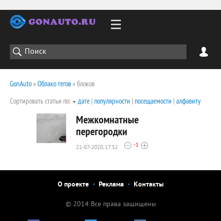
GonAuto
»
Облако тегов
» блоков
Сортировать статьи по:
дате
|
популярности
|
посещаемости
|
алфавиту
Межкомнатные
перегородки
-1
21-07-2020, 17:52
2232
0
О проекте
Реклама
Контакты
© 2014 Все права защищены