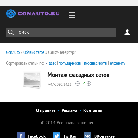
GonAuto
»
Облако тегов
» Санкт-Петербург
Сортировать статьи по:
дате
|
популярности
|
посещаемости
|
алфавиту
Монтаж фасадных сеток
+2
7-07-2020, 14:11
28605
0
О проекте
Реклама
Контакты
© 2014 Все права защищены
Facebook
Twitter
ВКонтакте