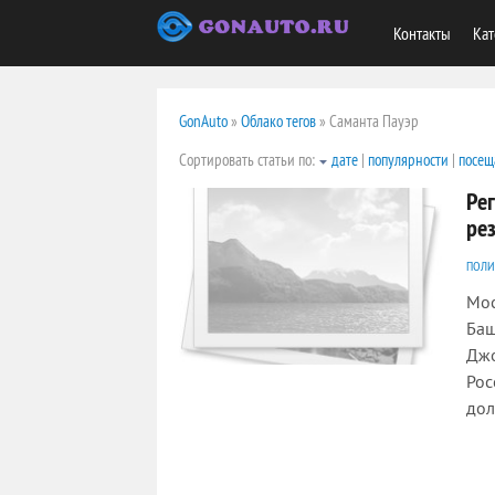
Контакты
Кат
GonAuto
»
Облако тегов
» Саманта Пауэр
Сортировать статьи по:
дате
|
популярности
|
посещ
Ре
ре
ПОЛИ
Мос
Баш
Джо
Рос
1399
0
дол