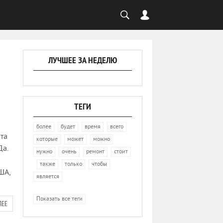
ЛУЧШЕЕ ЗА НЕДЕЛЮ
ТЕГИ
,
,
,
,
более
будет
время
всего
та
,
,
,
которые
может
можно
Да.
,
,
,
нужно
очень
ремонт
стоит
,
,
,
,
также
только
чтобы
ША,
является
Показать все теги
ЛЕЕ