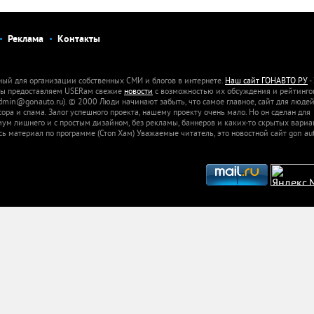
Реклама
Контакты
ный для организации собственных СМИ и блогов в интернете.
Наш сайт ГОНАВТО РУ
-
 Мы предоставляем USERам свежие
новости
с возможностью их обсуждения и рейтинго
dmin@gonauto.ru). © 2000 Люди начинают забыть, что самое главное, сайт для люде
а и спама. Залог успешного проекта, нашему проекту очень мало. Но он сделан для
м лишнего и с простым дизайном, без рекламы, баннеров и каких-то скрытых вариа
сь материал по программе (Стоп Хам) Уважаемые читатель, это новостной сайт gon aut