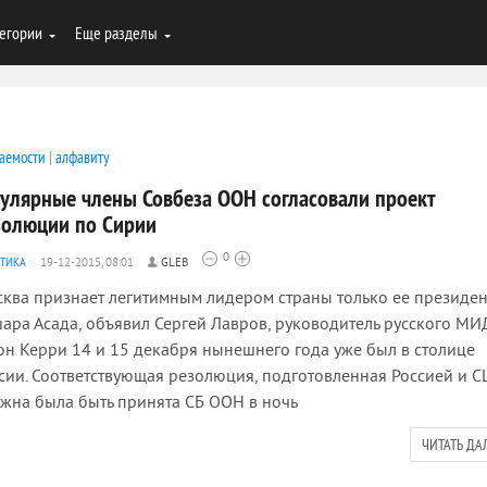
егории
Еще разделы
аемости
|
алфавиту
гулярные члены Совбеза ООН согласовали проект
золюции по Сирии
0
ТИКА
19-12-2015, 08:01
GLEB
ква признает легитимным лидером страны только ее президен
ара Асада, объявил Сергей Лавров, руководитель русского МИ
н Керри 14 и 15 декабря нынешнего года уже был в столице
сии. Соответствующая резолюция, подготовленная Россией и С
жна была быть принята СБ ООН в ночь
ЧИТАТЬ ДА