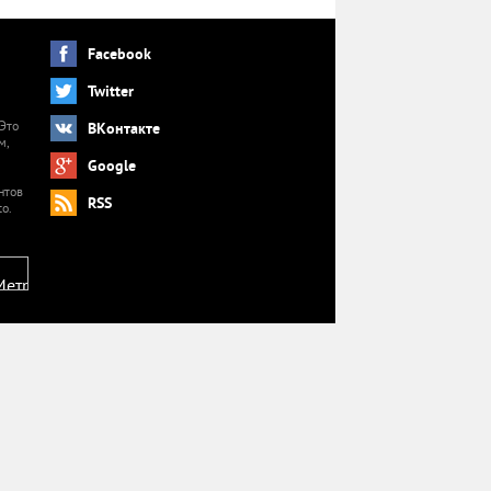
Facebook
Twitter
 Это
ВКонтакте
м,
й
Google
нтов
RSS
o.