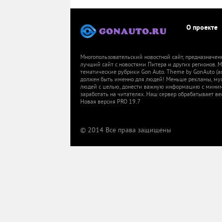
О проекте
Многопользовательский новостной сайт, предназначен
лучший сайт с новостями Питера и других регионов.
тематические рубрики Gon Auto. Theme by GonAuto (a
должен быть именно для людей! Меньше рекламы, мусор
людей с целью, донести важную информацию с миниму
заработать на читателях. Наш сервер обрабатывает ве
Новая версия PRO 19.7
© 2014 Все права защищены