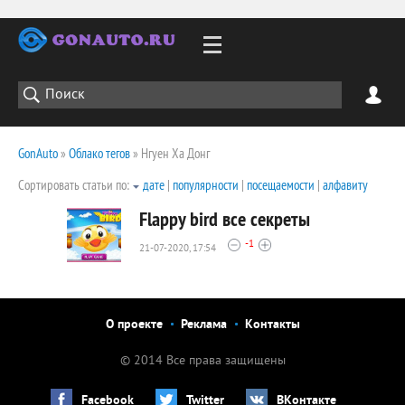
GonAuto
»
Облако тегов
» Нгуен Ха Донг
Сортировать статьи по:
дате
|
популярности
|
посещаемости
|
алфавиту
Flappy bird все секреты
-1
21-07-2020, 17:54
2333
0
О проекте
Реклама
Контакты
© 2014 Все права защищены
Facebook
Twitter
ВКонтакте