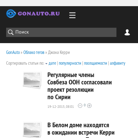
GonAuto
»
Облако тегов
» Джона Керри
Сортировать статьи по:
дате
|
популярности
|
посещаемости
|
алфавиту
Регулярные члены
Совбеза ООН согласовали
проект резолюции
1401
по Сирии
0
0
19-12-2015, 08:01
В Белом доме находятся
в ожидании встречи Керри