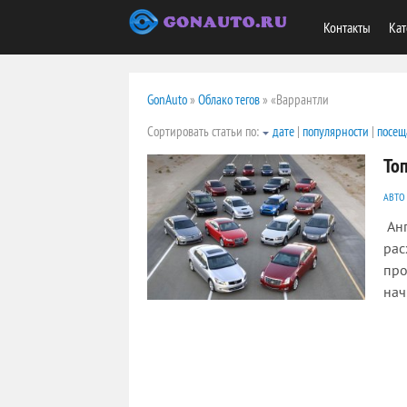
Контакты
Кат
GonAuto
»
Облако тегов
» «Варрантли
Сортировать статьи по:
дате
|
популярности
|
посещ
То
АВТО
Анг
рас
про
нач
2478
0