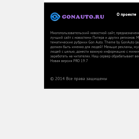
О проекте
Многопользовательский новостной сайт, предназначен
лучший сайт с новостями Питера и других регионов.
тематические рубрики Gon Auto. Theme by GonAuto (a
должен быть именно для людей! Меньше рекламы, мусор
людей с целью, донести важную информацию с миниму
заработать на читателях. Наш сервер обрабатывает ве
Новая версия PRO 19.7
© 2014 Все права защищены