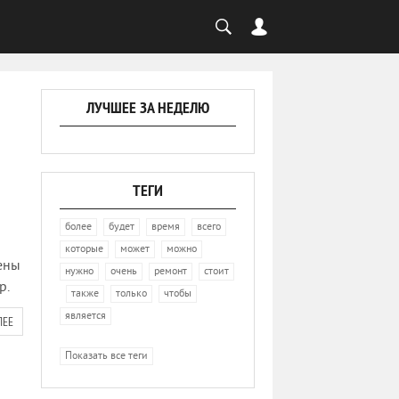
ЛУЧШЕЕ ЗА НЕДЕЛЮ
ТЕГИ
,
,
,
,
более
будет
время
всего
,
,
,
которые
может
можно
ены
,
,
,
нужно
очень
ремонт
стоит
р.
,
,
,
,
также
только
чтобы
является
ЛЕЕ
Показать все теги