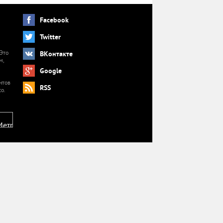
Facebook
Twitter
 Это
ВКонтакте
м,
й
Google
нтов
RSS
o.