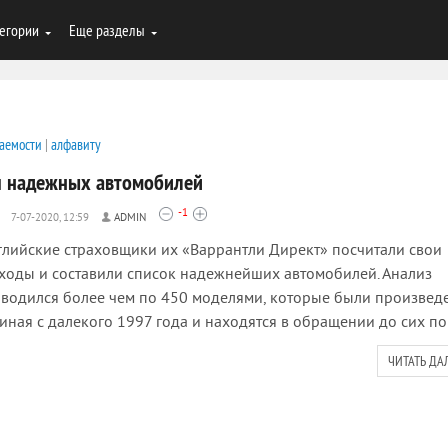
егории
Еще разделы
аемости
|
алфавиту
п надежных автомобилей
-1
7-07-2020, 12:59
ADMIN
лийские страховщики их «Варрантли Директ» посчитали свои
ходы и составили список надежнейших автомобилей. Анализ
водился более чем по 450 моделями, которые были произвед
иная с далекого 1997 года и находятся в обращении до сих по
ЧИТАТЬ ДА