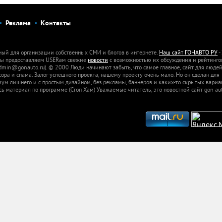
Реклама
Контакты
ный для организации собственных СМИ и блогов в интернете.
Наш сайт ГОНАВТО РУ
-
 Мы предоставляем USERам свежие
новости
с возможностью их обсуждения и рейтинго
dmin@gonauto.ru). © 2000 Люди начинают забыть, что самое главное, сайт для люде
а и спама. Залог успешного проекта, нашему проекту очень мало. Но он сделан для
м лишнего и с простым дизайном, без рекламы, баннеров и каких-то скрытых вариа
сь материал по программе (Стоп Хам) Уважаемые читатель, это новостной сайт gon aut