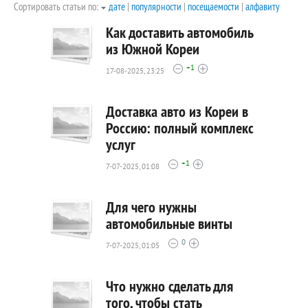
Сортировать статьи по:
дате
|
популярности
|
посещаемости
|
алфавиту
Как доставить автомобиль
из Южной Кореи
+1
17-08-2025, 23:25
518
0
Доставка авто из Кореи в
Россию: полный комплекс
услуг
764
+1
0
7-07-2025, 01:08
Для чего нужны
автомобильные винты
0
7-07-2025, 01:05
829
0
Что нужно сделать для
того, чтобы стать