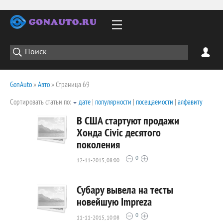
GonAuto
»
Авто
» Страница 69
Сортировать статьи по:
дате
|
популярности
|
посещаемости
|
алфавиту
В США стартуют продажи
Хонда Civic десятого
поколения
1405
0
0
12-11-2015, 08:00
Субару вывела на тесты
новейшую Impreza
0
11-11-2015, 10:08
1275