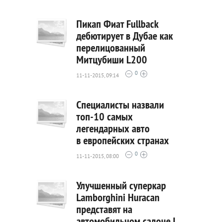
0
Пикап Фиат Fullback
дебютирует в Дубае как
перелицованный
1464
Митцубиши L200
0
0
11-11-2015, 09:14
Специалисты назвали
топ-10 самых
легендарных авто
1337
в европейских странах
0
0
11-11-2015, 08:00
Улучшенный суперкар
Lamborghini Huracan
представят на
1290
автомобильном салоне L.