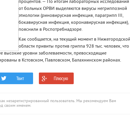
процентов. — По итогам лабораторных исследований
от больных ОРВИ выделяются вирусы негриппозной
этиологии (риновирусная инфекция, парагрипп III,
бокавирусная инфекция, коронавирусная инфекция),
пояснили в Роспотребнадзоре.
Как сообщается, на текущий момент в Нижегородско
области привиты против гриппа 928 тыс. человек, что
лее высокие уровни заболеваемости, превосходящие
ированы в Кстовском, Павловском, Балахнинском районах.
Твит
Плюсую
0
0
 как незарегистрированный пользователь. Мы рекомендуем Вам
од своим именем.