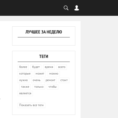
ЛУЧШЕЕ ЗА НЕДЕЛЮ
ТЕГИ
,
,
,
,
более
будет
время
всего
,
,
,
которые
может
можно
,
,
,
нужно
очень
ремонт
стоит
,
,
,
,
также
только
чтобы
является
.
Показать все теги