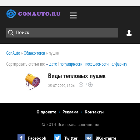
GonAuto
»
Облако тегов
» пушки
Сортировать статьи по:
дате
|
популярности
|
посещаемости
|
алфавиту
Виды тепловых пушек
0
25-07-2020, 12:26
2313
0
О проекте
Реклама
Контакты
© 2014 Все права защищены
Facebook
Twitter
ВКонтакте