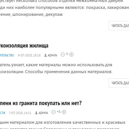
ествует несколько способов отделки межкомнатных дверей.
ди них наиболее популярными являются: покраска, лакирован
ение, шпонирование, декупаж
ЧИТАТЬ ДА
укоизоляция жилища
0
ИТЕЛЬСТВО
9-07-2020, 18:16
ADMIN
атель узнает, какие материалы можно использовать для
коизоляции. Способы применения данных материалов.
ЧИТАТЬ ДА
пени из гранита покупать или нет?
+1
СТИ
7-07-2020, 14:11
ADMIN
шим материалом для изготовления качественных и красивых