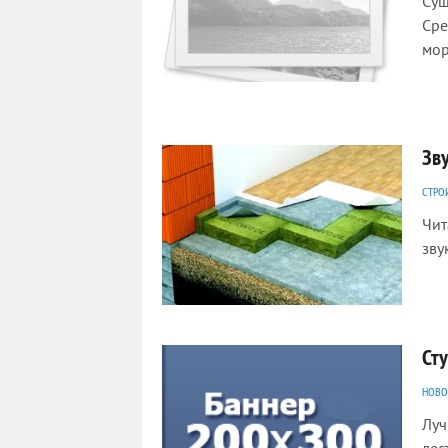
Сущ
Сре
мор
2519
0
Зв
СТРО
Чит
зву
1958
0
Сту
НОВО
Луч