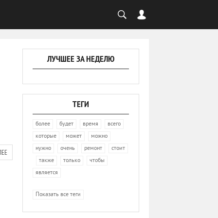
ЛУЧШЕЕ ЗА НЕДЕЛЮ
ТЕГИ
,
,
,
,
более
будет
время
всего
,
,
,
которые
может
можно
,
,
,
нужно
очень
ремонт
стоит
ЛЕЕ
,
,
,
,
также
только
чтобы
является
Показать все теги