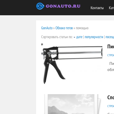
Контакты
Кат
GonAuto
»
Облако тегов
» помощью
Сортировать статьи по:
дате
|
популярности
|
посещ
Пи
СТРО
Пис
обл
2362
0
Сп
СТРО