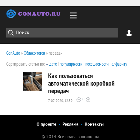
GonAuto
»
Облако тегов
» передач
Сортировать статьи по:
дате
|
популярности
|
посещаемости
|
алфавиту
Как пользоваться
автоматической коробкой
передач
1942
0
0
7-07-2020, 12:59
О проекте
Реклама
Контакты
© 2014 Все права защищены