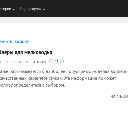
егории
Еще разделы
аемости
|
алфавиту
блеры для мелководья
+6
Х
21-07-2020, 18:09
ADMIN
татье рассказывается о наиболее популярных моделях воблеро
качественных характеристиках. Эта информация поможет
олову определиться с выбором.
ЧИТАТЬ ДА