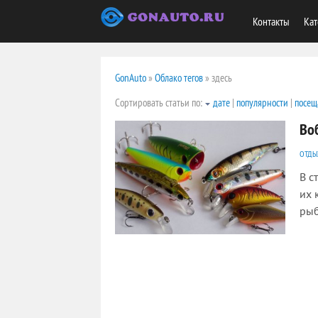
Контакты
Кат
GonAuto
»
Облако тегов
» здесь
Сортировать статьи по:
дате
|
популярности
|
посещ
Во
ОТДЫ
В с
их 
рыб
3077
0