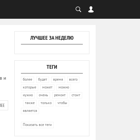
ЛУЧШЕЕ ЗА НЕДЕЛЮ
ТЕГИ
в и
,
,
,
,
более
будет
время
всего
,
,
,
которые
может
можно
,
,
,
нужно
очень
ремонт
стоит
,
,
,
,
также
только
чтобы
ЛЕЕ
является
Показать все теги