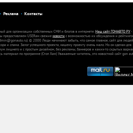
Реклама
Контакты
ный для организации собственных СМИ и блогов в интернете.
Наш сайт ГОНАВТО РУ
-
 Мы предоставляем USERам свежие
новости
с возможностью их обсуждения и рейтинго
dmin@gonauto.ru). © 2000 Люди начинают забыть, что самое главное, сайт для люде
а и спама. Залог успешного проекта, нашему проекту очень мало. Но он сделан для
м лишнего и с простым дизайном, без рекламы, баннеров и каких-то скрытых вариа
сь материал по программе (Стоп Хам) Уважаемые читатель, это новостной сайт gon aut