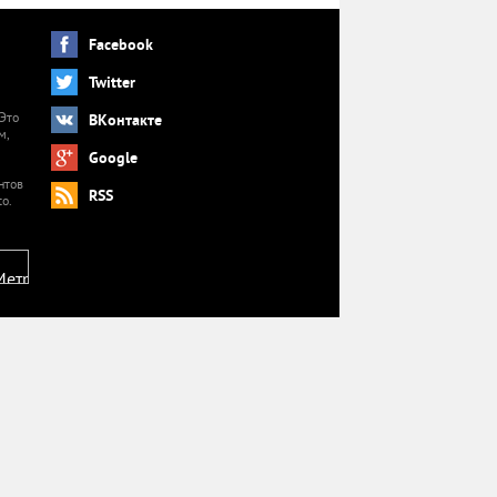
Facebook
Twitter
 Это
ВКонтакте
м,
й
Google
нтов
RSS
o.