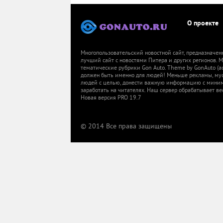
О проекте
Многопользовательский новостной сайт, предназначен
лучший сайт с новостями Питера и других регионов.
тематические рубрики Gon Auto. Theme by GonAuto (a
должен быть именно для людей! Меньше рекламы, мусор
людей с целью, донести важную информацию с миниму
заработать на читателях. Наш сервер обрабатывает ве
Новая версия PRO 19.7
© 2014 Все права защищены