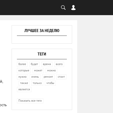
ЛУЧШЕЕ ЗА НЕДЕЛЮ
ТЕГИ
,
,
,
,
более
будет
время
всего
,
,
,
которые
может
можно
,
,
,
нужно
очень
ремонт
стоит
й,
,
,
,
,
также
только
чтобы
является
Показать все теги
ость