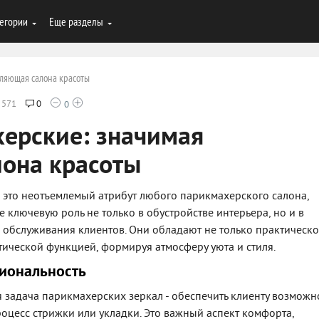
егории
Еще разделы
вляющая салона красоты
571
0
0
ерские: значимая
лона красоты
- это неотъемлемый атрибут любого парикмахерского салона,
 ключевую роль не только в обустройстве интерьера, но и в
 обслуживания клиентов. Они обладают не только практическо
етической функцией, формируя атмосферу уюта и стиля.
иональность
 задача парикмахерских зеркал - обеспечить клиенту возможн
роцесс стрижки или укладки. Это важный аспект комфорта,