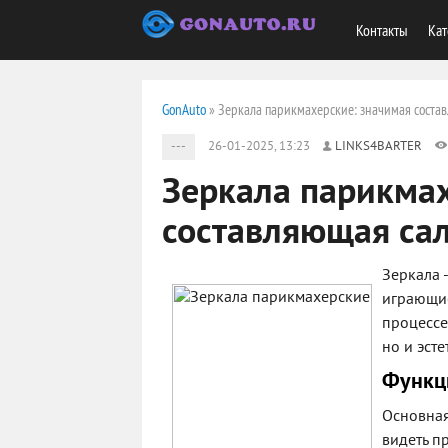
Контакты
Кат
GonAuto
» Зеркала парикмахерские: значимая соста
---
26-01-2025, 13:23
LINKS4BARTER
Зеркала парикмах
составляющая са
Зеркала 
играющие
процессе
но и эст
Функц
Основная
видеть п